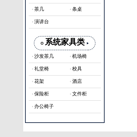
茶几
条桌
演讲台
系统家具类
沙发茶几
机场椅
礼堂椅
校具
花架
酒店
保险柜
文件柜
办公椅子