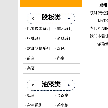
郑州
领时代潮
胶板类
我们将提
内心的期
巴黎橡木系列
非凡系列
我们本着
格林系列
尚林系列
诚邀全国
欧洲胡桃系列
屏风
前台
条桌
高隔
油漆类
班台
会议桌
审判系统
茶水柜